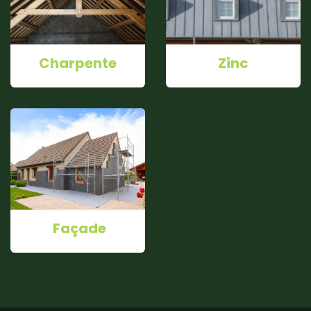
Charpente
Zinc
Façade